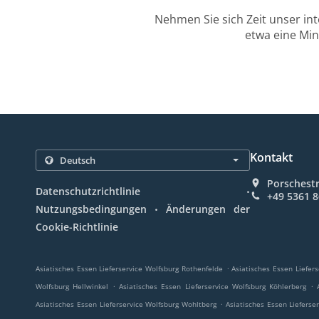
Nehmen Sie sich Zeit unser in
etwa eine Min
Kontakt
Porschest
.
Datenschutzrichtlinie
+49 5361 
.
Nutzungsbedingungen
Änderungen der
Cookie-Richtlinie
.
Asiatisches Essen Lieferservice Wolfsburg Rothenfelde
Asiatisches Essen Liefer
.
.
Wolfsburg Hellwinkel
Asiatisches Essen Lieferservice Wolfsburg Köhlerberg
.
Asiatisches Essen Lieferservice Wolfsburg Wohltberg
Asiatisches Essen Lieferse