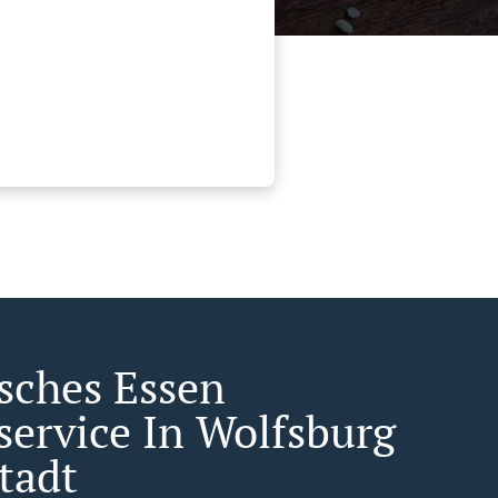
isches Essen
rservice In Wolfsburg
tadt