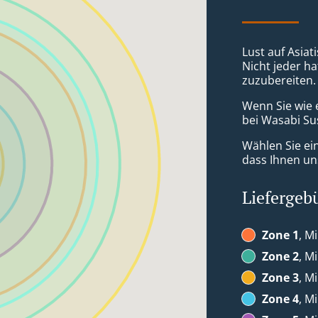
Lust auf Asiat
Nicht jeder ha
zuzubereiten.
Wenn Sie wie 
bei Wasabi Sus
Wählen Sie ei
dass Ihnen uns
Liefergeb
Zone 1
, M
Zone 2
, M
Zone 3
, M
Zone 4
, M