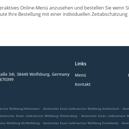
teraktives Online-Menü anzusehen und bestellen Sie wenn Sie
ute Ihre Bestellung mit einer individuellen Zeitabschätzung 
Links
raße 34I, 38440 Wolfsburg, Germany
Menü
8670399
Kontakt
.
.
service Wolfsburg Hohenstein
Asiatisches Essen Lieferservice Wolfsburg Schillerteich
Asia
.
Asiatisches Essen Lieferservice Wolfsburg Klieversberg
Asiatisches Essen Lieferservice 
.
.
rvice Wolfsburg Alt-Wolfsburg
Asiatisches Essen Lieferservice Wolfsburg Eichelkamp
Asiat