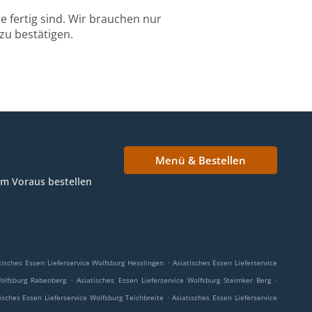
 fertig sind. Wir brauchen nur
zu bestätigen.
Menü & Bestellen
Im Voraus bestellen
.
tisches Essen Lieferservice Wolfsburg Hesslingen
Asiatisches Essen Lieferservice
.
.
Wolfsburg Rabenberg
Asiatisches Essen Lieferservice Wolfsburg Steimker Berg
.
isches Essen Lieferservice Wolfsburg Teichbreite
Asiatisches Essen Lieferservice