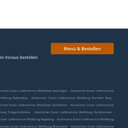
Menü & Bestellen
Im Voraus bestellen
.
tisches Essen Lieferservice Wolfsburg Hesslingen
Asiatisches Essen Lieferservice
.
.
Wolfsburg Rabenberg
Asiatisches Essen Lieferservice Wolfsburg Steimker Berg
.
isches Essen Lieferservice Wolfsburg Teichbreite
Asiatisches Essen Lieferservice
.
.
sburg Tiergartenbreite
Asiatisches Essen Lieferservice Wolfsburg Nordsteimke
.
Essen Lieferservice Wolfsburg Hageberg
Asiatisches Essen Lieferservice Wolfsburg
.
tisches Essen Lieferservice Wolfsburg Brackstedt
Asiatisches Essen Lieferservice