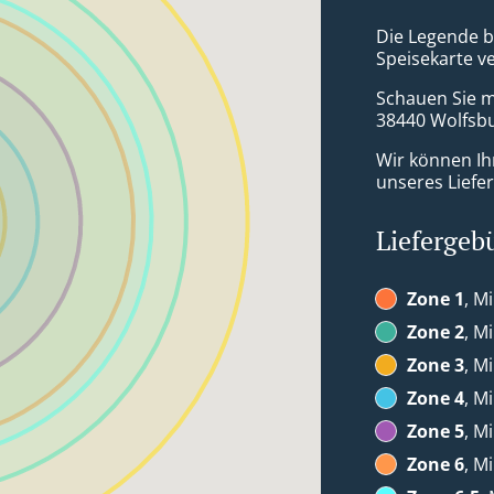
Die Legende be
Speisekarte ve
Schauen Sie ma
38440 Wolfsb
Wir können Ih
unseres Liefer
Liefergeb
Zone 1
, M
Zone 2
, M
Zone 3
, M
Zone 4
, M
Zone 5
, M
Zone 6
, M