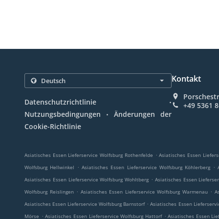
Kontakt
Porschest
.
Datenschutzrichtlinie
+49 5361 
.
Nutzungsbedingungen
Änderungen der
Cookie-Richtlinie
.
Asiatisches Essen Lieferservice Wolfsburg Rothenfelde
Asiatisches Essen Liefer
.
.
Wolfsburg Hellwinkel
Asiatisches Essen Lieferservice Wolfsburg Köhlerberg
.
Asiatisches Essen Lieferservice Wolfsburg Wohltberg
Asiatisches Essen Lieferse
.
.
Wolfsburg Reislingen
Asiatisches Essen Lieferservice Wolfsburg Warmenau
A
.
Asiatisches Essen Lieferservice Wolfsburg Barnstorf
Asiatisches Essen Lieferservi
.
.
Mörse
Asiatisches Essen Lieferservice Wolfsburg Hattorf
Asiatisches Essen Lie