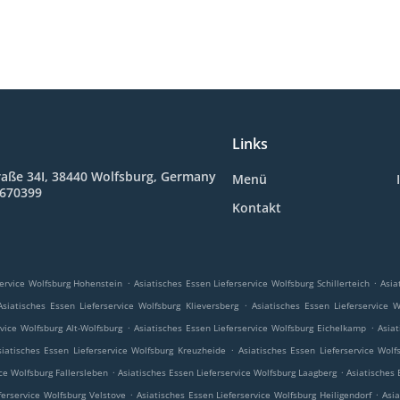
Links
raße 34I, 38440 Wolfsburg, Germany
Menü
8670399
Kontakt
.
.
service Wolfsburg Hohenstein
Asiatisches Essen Lieferservice Wolfsburg Schillerteich
Asia
.
Asiatisches Essen Lieferservice Wolfsburg Klieversberg
Asiatisches Essen Lieferservice 
.
.
rvice Wolfsburg Alt-Wolfsburg
Asiatisches Essen Lieferservice Wolfsburg Eichelkamp
Asiat
.
siatisches Essen Lieferservice Wolfsburg Kreuzheide
Asiatisches Essen Lieferservice Wolf
.
.
ce Wolfsburg Fallersleben
Asiatisches Essen Lieferservice Wolfsburg Laagberg
Asiatisches 
.
.
ferservice Wolfsburg Velstove
Asiatisches Essen Lieferservice Wolfsburg Heiligendorf
Asia